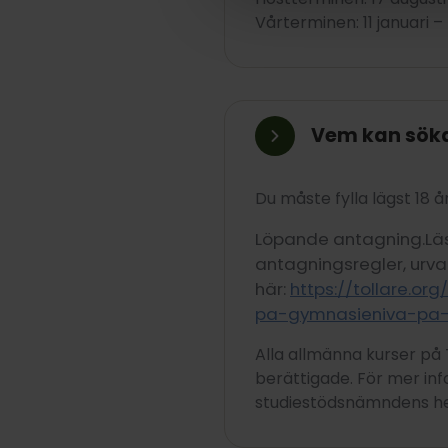
Vårterminen: 11 januari – 
Vem kan sök
Du måste fylla lägst 18 å
Löpande antagning.Lä
antagningsregler, urva
här:
https://tollare.o
pa-gymnasieniva-pa-t
Alla allmänna kurser på 
berättigade. För mer inf
studiestödsnämndens h