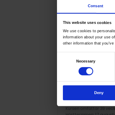
Friskvård
Consent
Temadagar
”Hela Tollare”-dag
This website uses cookies
We use cookies to personalis
Individuellt val
information about your use of
Läs mer om grundläggand
other information that you’ve
https://www.folkhogsko
Consent
Har du frågor, maila vår
Necessary
Selection
Lagerberg
Deny
Terminstider 
Kursen omfattar 39 veck
Höstterminen: 17 august