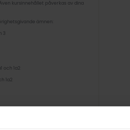
. Även kursinnehållet påverkas av dina
hörighetsgivande ämnen:
h 3
3
1 och 1a2
ch 1a2
män kurs, oavsett profil, ingår även