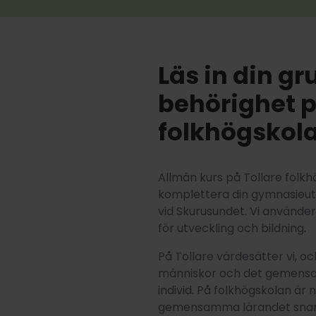
Läs in din g
behörighet p
folkhögskola
Allmän kurs på Tollare folkh
komplettera din gymnasieutbi
vid Skurusundet. Vi använde
för utveckling och bildning.
På Tollare värdesätter vi, o
människor och det gemensam
individ. På folkhögskolan är n
gemensamma lärandet snarar