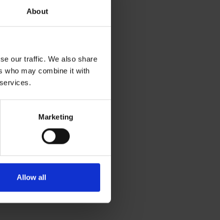
About
se our traffic. We also share
ers who may combine it with
 services.
Marketing
Allow all