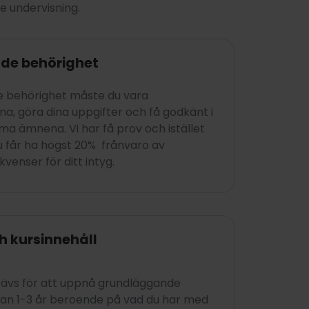
ie undervisning.
de behörighet
e behörighet måste du vara
a, göra dina uppgifter och få godkänt i
ämnena. Vi har få prov och istället
u får ha högst 20% frånvaro av
venser för ditt intyg.
h kursinnehåll
krävs för att uppnå grundläggande
lan 1-3 år beroende på vad du har med