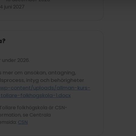
4 juni 2027
a?
r under 2026.
s mer om ansökan, antagning,
lsprocess, intyg och behörigheter
rg/wp-content/uploads/allman-kurs-
ollare-folkhogskola-1.docx
Tollare folkhögskola är CSN-
ormation, se Centrala
emsida:
CSN