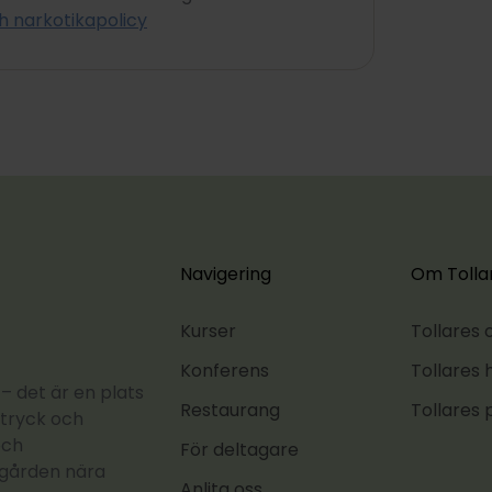
h narkotikapolicy
Navigering
Om Tolla
Kurser
Tollares
Konferens
Tollares h
– det är en plats
Restaurang
Tollares 
ttryck och
och
För deltagare
ärgården nära
Anlita oss