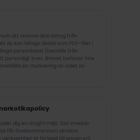
nom att skanna dina betyg från
 att du kan bifoga dessa som PDF-filer i
ifoga personbevis (beställs från
t personligt brev. Brevet behöver inte
innehålla en motivering av valet av
narkotikapolicy
uder dig en drogfri miljö. Det innebär
inte får förekomma inom skolans
 verksamhet är förlagd till annan ort.