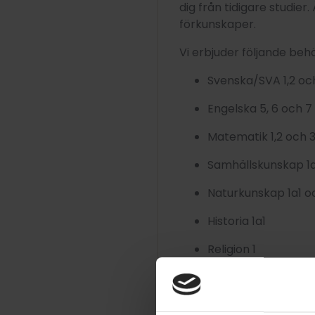
dig från tidigare studier
förkunskaper.
Vi erbjuder följande be
Svenska/SVA 1,2 oc
Engelska 5, 6 och 7
Matematik 1,2 och 
Samhällskunskap 1a
Naturkunskap 1a1 o
Historia 1a1
Religion 1
För alla deltagare på all
bland annat: