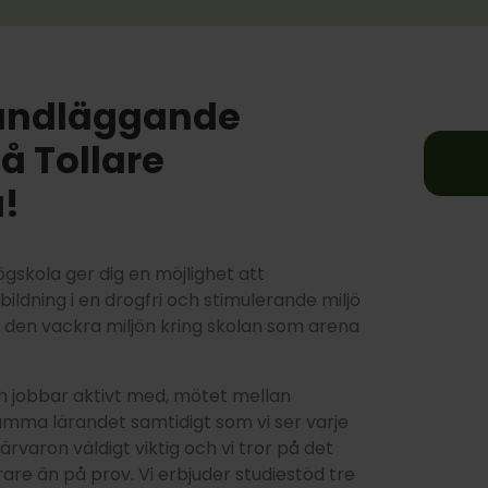
rundläggande
å Tollare
!
ögskola ger dig en möjlighet att
ldning i en drogfri och stimulerande miljö
r den vackra miljön kring skolan som arena
ch jobbar aktivt med, mötet mellan
ma lärandet samtidigt som vi ser varje
ärvaron väldigt viktig och vi tror på det
e än på prov. Vi erbjuder studiestöd tre