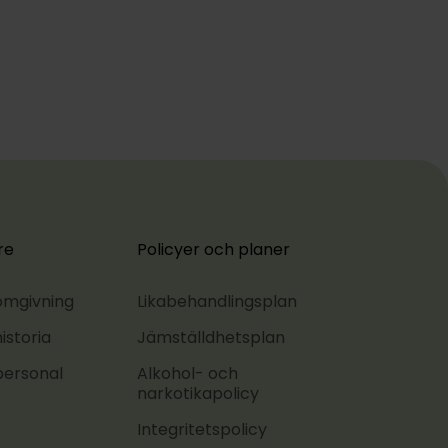
re
Policyer och planer
 omgivning
Likabehandlingsplan
istoria
Jämställdhetsplan
personal
Alkohol- och
narkotikapolicy
Integritetspolicy