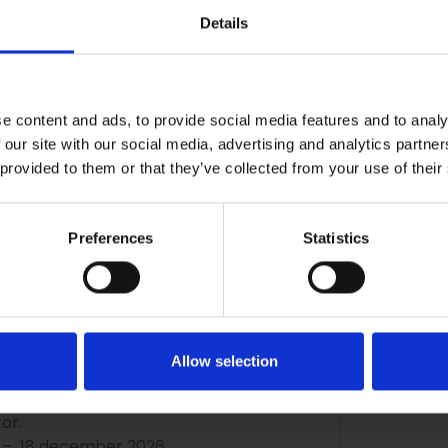
Details
ar
e content and ads, to provide social media features and to analy
 our site with our social media, advertising and analytics partn
e behörighet från folkhögskola på:
 provided to them or that they’ve collected from your use of their
la.nu/Om-folkhogskolan/Behorigheter
 studie- och yrkesvägledare:
Maria
Preferences
Statistics
Allow selection
läsåret 26/27
or.
i – 18 december 2026