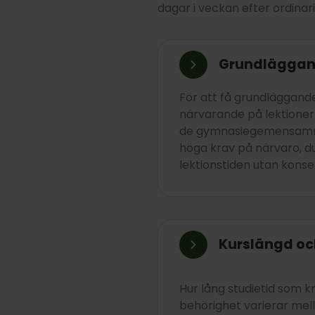
dagar i veckan efter ordinar
Grundläggan
För att få grundläggand
närvarande på lektionern
de gymnasiegemensamma 
höga krav på närvaro, d
lektionstiden utan konsek
Kurslängd oc
Hur lång studietid som 
behörighet varierar mel