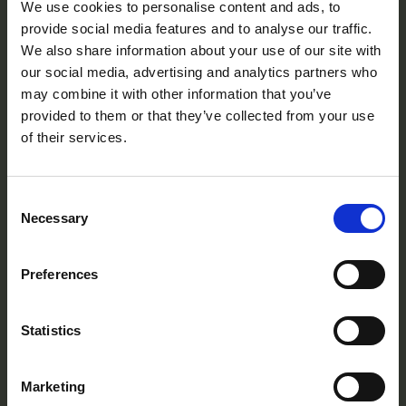
We use cookies to personalise content and ads, to
provide social media features and to analyse our traffic.
We also share information about your use of our site with
our social media, advertising and analytics partners who
may combine it with other information that you’ve
Tollare Folkhögskola är mer än en skola – det är
provided to them or that they’ve collected from your use
en plats där du får utrymme att hitta ditt eget
of their services.
uttryck och utveckla din potential, både
personligt och professionellt. Beläget i den
vackra skärgården nära Stockholm.
Consent
Necessary
Selection
Har du frågor? Kontakta oss här:
Preferences
Kontakt
Statistics
Navigering
Marketing
Kurser