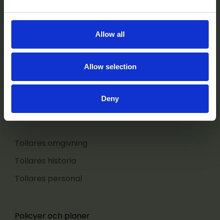
Konferens
Restaurang
Allow all
För deltagare
Anlita oss
Allow selection
FAQ
Deny
Om Tollare
Tollares omgivning
Tollares historia
Tollares personal
Policyer och planer