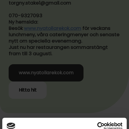
torgny.stake1@gmail.com
070-9327093
Ny hemsida:
Besök
www.nyatollarekok.com
för veckans
lunchmeny, våra cateringmenyer och senaste
nytt om speciella evenemang.
Just nu har restaurangen sommarstängt
fram till 3 augusti.
www.nyatollarekok.com
Hitta hit