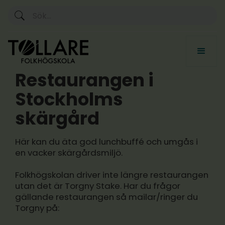
Välkommen till Nya Tollare kök (drivs inte längre drivs
av Tollare folkhögskola)
Restaurangen i
Stockholms
skärgård
Här kan du äta god lunchbuffé och umgås i
en vacker skärgårdsmiljö.
Folkhögskolan driver inte längre restaurangen
utan det är Torgny Stake. Har du frågor
gällande restaurangen så mailar/ringer du
Torgny på: