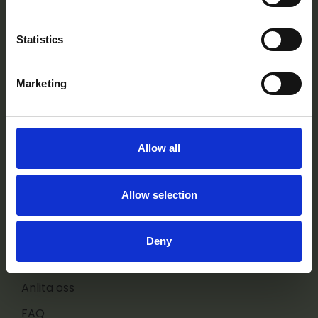
personligt och professionellt. Beläget i den
vackra skärgården nära Stockholm.
Statistics
Har du frågor? Kontakta oss här:
Marketing
Kontakt
Navigering
Allow all
Kurser
Allow selection
Konferens
Restaurang
Deny
För deltagare
Anlita oss
FAQ