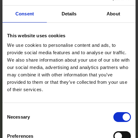
Consent
Details
About
Veckans lunchbuffé
This website uses cookies
We use cookies to personalise content and ads, to
No items found.
provide social media features and to analyse our traffic.
We also share information about your use of our site with
our social media, advertising and analytics partners who
may combine it with other information that you’ve
provided to them or that they’ve collected from your use
of their services.
Consent
Necessary
Selection
Tollare Folkhögskola är mer än en skola – det är
en plats där du får utrymme att hitta ditt eget
uttryck och utveckla din potential, både
Preferences