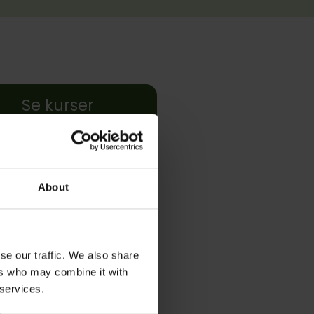
Se kurser
About
se our traffic. We also share
ers who may combine it with
 services.