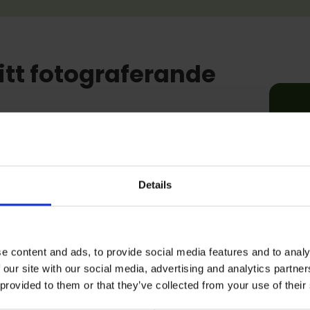
ditt fotograferande
e att studera på distans och den tekniska
 det enklare. På Tollare folkhögskola
okurser i distansform. Kurserna är ofta i
med livet i övrigt. Vi har
 höst- som vårtermin och kurserna gör
Details
nsutbildning får du lära dig
ån grunden. Du väljer inriktning och får en
ig.
e content and ads, to provide social media features and to analy
dning på Tollare folkhögskola behöver du i
 our site with our social media, advertising and analytics partn
llgång till internet. Tollare folkhögskola
 provided to them or that they’ve collected from your use of their
ar, en lärplattform är som ett klassrum i