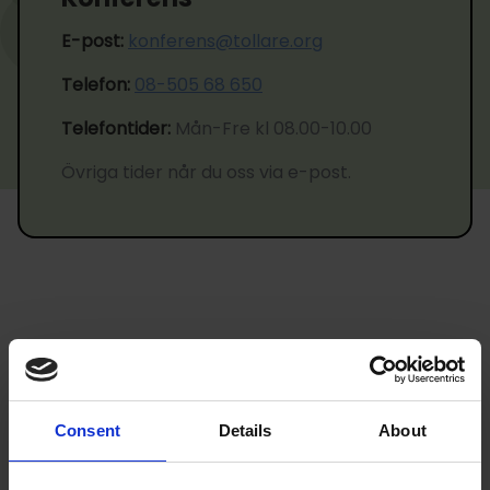
E-post:
konferens@tollare.org
Telefon:
08-505 68 650
Telefontider:
Mån-Fre kl 08.00-10.00
Övriga tider når du oss via e-post.
Consent
Details
About