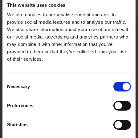
This website uses cookies
We use cookies to personalise content and ads, to
provide social media features and to analyse our traffic.
We also share information about your use of our site with
our social media, advertising and analytics partners who
may combine it with other information that you’ve
provided to them or that they’ve collected from your use
Tollare Folkhögskola är mer än en skola – det är
of their services.
en plats där du får utrymme att hitta ditt eget
uttryck och utveckla din potential, både
Consent
personligt och professionellt. Beläget i den
Necessary
Selection
vackra skärgården nära Stockholm.
Har du frågor? Kontakta oss här:
Preferences
Kontakt
Statistics