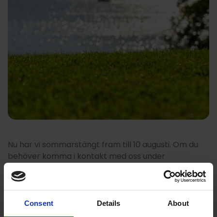
Nu har vi sommarstängt fram till 10 augusti. Om du
behöver komma i kontakt med oss under
sommaren, mejla till:
folkhogskola@tollare.org
. Vi
läser av mejlen då och då.
Consent
Details
About
Vi önskar er en underbar sommar!