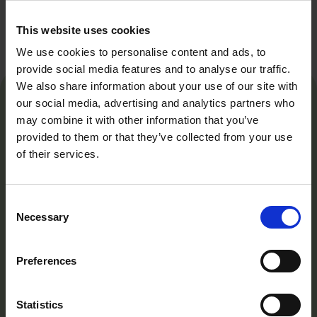
This website uses cookies
We use cookies to personalise content and ads, to
provide social media features and to analyse our traffic.
We also share information about your use of our site with
our social media, advertising and analytics partners who
may combine it with other information that you’ve
provided to them or that they’ve collected from your use
of their services.
Tollare Folkhögskola är mer än en skola – det är
en plats där du får utrymme att hitta ditt eget
Consent
uttryck och utveckla din potential, både
Necessary
Selection
personligt och professionellt. Beläget i den
vackra skärgården nära Stockholm.
Preferences
Har du frågor? Kontakta oss här:
Statistics
Kontakt