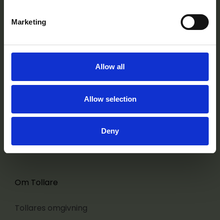
Marketing
Navigering
Kurser
Allow all
Konferens
Restaurang
Allow selection
För deltagare
Anlita oss
Deny
FAQ
Om Tollare
Tollares omgivning