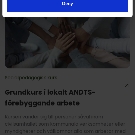
Deny
Socialpedagogisk kurs
Grundkurs i lokalt ANDTS-
förebyggande arbete
Kursen vänder sig till personer såväl inom
civilsamhället som kommunala verksamheter eller
myndigheter och välkomnar alla som arbetar med