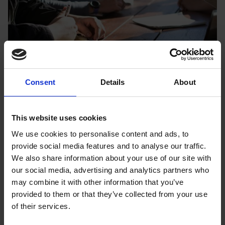
Socialpedagogisk kurs
Consent
Details
About
Tolvstegsterapeut med KBT-
inriktning
This website uses cookies
Tolvstegsterapeut utbildningens fokus ligger på det
We use cookies to personalise content and ads, to
kognitiva synsättet, arbetsmetoder och utveckling
provide social media features and to analyse our traffic.
av terapeutrollen.
We also share information about your use of our site with
our social media, advertising and analytics partners who
may combine it with other information that you’ve
provided to them or that they’ve collected from your use
of their services.